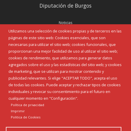
Diputación de Burgos
Noticias
Eventos
Utilizamos una selección de cookies propias y de terceros en las
Corporación Municipal
páginas de este sitio web: Cookies esenciales, que son
Teléfonos de interés
necesarias para utilizar el sitio web; cookies funcionales, que
proporcionan una mejor facilidad de uso al utilizar el sitio web;
INICIAR SESIÓN
cookies de rendimiento, que utilizamos para generar datos
MAPA WEB
agregados sobre el uso y las estadísticas del sitio web; y cookies
de marketing, que se utilizan para mostrar contenido y
publicidad relevantes. Si elige "ACEPTAR TODO", acepta el uso
de todas las cookies. Puede aceptar y rechazar tipos de cookies
individuales y revocar su consentimiento para el futuro en
cualquier momento en "Configuración".
Política de privacidad
Imprimir
Politica de Cookies